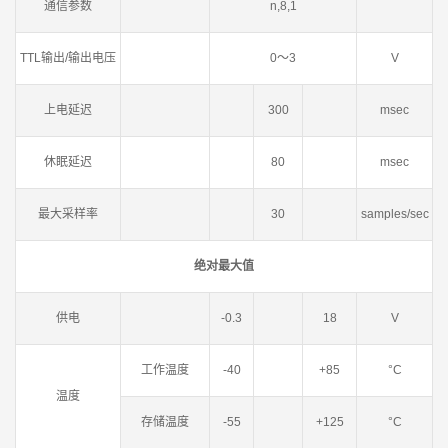
通信参数
n,8,1
TTL输出/输出电压
0～3
V
上电延迟
300
msec
休眠延迟
80
msec
最大采样率
30
samples/sec
绝对最大值
供电
-0.3
18
V
工作温度
-40
+85
°C
温度
存储温度
-55
+125
°C