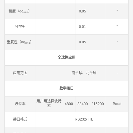
精度（dq
）
0.05
°
rms
分辨率
0.01
°
重复性（dq
）
0.05
°
rms
全球性应用
应用范围
南半球、北半球
-
数字接口
用户可选择波特
波特率
4800
38400
115200
Baud
率
接口格式
RS232/TTL