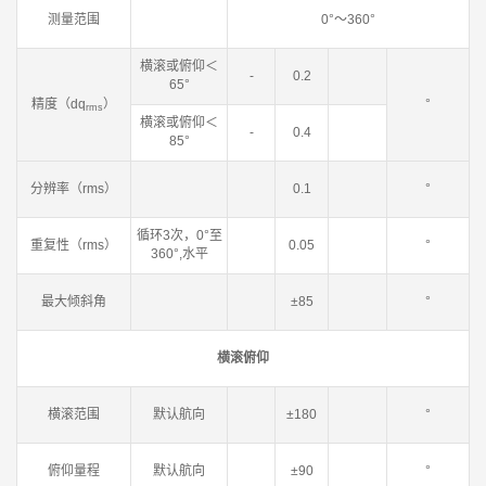
测量范围
0°～360°
横滚或俯仰＜
-
0.2
65°
精度（dq
）
°
rms
横滚或俯仰＜
-
0.4
85°
分辨率（rms）
0.1
°
循环3次，0°至
重复性（rms）
0.05
°
360°,水平
最大倾斜角
±85
°
横滚俯仰
横滚范围
默认航向
±180
°
俯仰量程
默认航向
±90
°