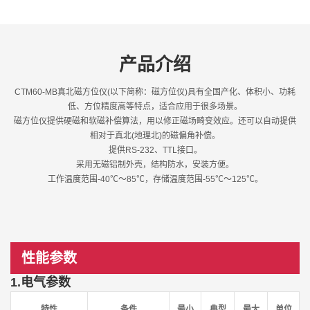
产品介绍
CTM60-MB真北磁方位仪(以下简称：磁方位仪)具有全国产化、体积小、功耗
低、方位精度高等特点，适合应用于很多场景。
磁方位仪提供硬磁和软磁补偿算法，用以修正磁场畸变效应。还可以自动提供
相对于真北(地理北)的磁偏角补偿。
提供RS-232、TTL接口。
采用无磁铝制外壳，结构防水，安装方便。
工作温度范围-40℃～85℃，存储温度范围-55℃～125℃。
性能参数
1.电气参数
特性
条件
最小
典型
最大
单位