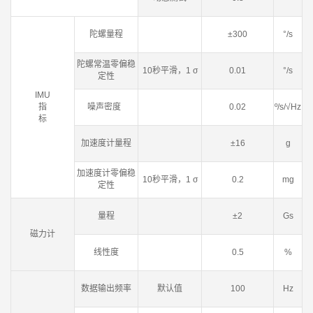
陀螺量程
±300
°/s
陀螺常温零偏稳
10秒平滑，1 σ
0.01
°/s
定性
IMU
指
噪声密度
0.02
º/s/√Hz
标
加速度计量程
±16
g
加速度计零偏稳
10秒平滑，1 σ
0.2
mg
定性
量程
±2
Gs
磁力计
线性度
0.5
%
数据输出频率
默认值
100
Hz