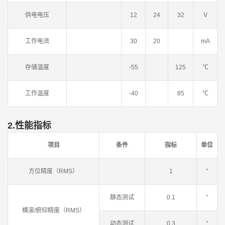
供电电压
12
24
32
V
工作电流
30
20
mA
存储温度
-55
125
℃
工作温度
-40
85
℃
2.性能指标
项目
条件
指标
单位
方位精度（RMS）
1
°
静态测试
0.1
°
横滚/俯仰精度（RMS）
动态测试
0.3
°