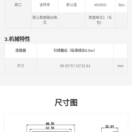
串口
波特率
默认值
460800
Bps
默认数据输出格
数据格式1（长
式
包）
3.机械特性
连接器
引线输出（标准线长0.5m）
尺寸
66.55*57.15*22.61
mm
尺寸图