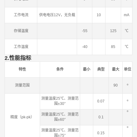
工作电流
供电电压12V，无负载
10
mA
存储温度
-55
125
℃
工作温度
-40
85
℃
2.
性能指标
特性
条件
最小
典型
最大
单位
测量范围
90
º
测量温度25℃、测量范
0.07
º
围±30°
º
测量温度25℃、测量范
精度（pk-pk）
0.1
围±60°
º
测量温度25℃、测量范
0.15
围±75°