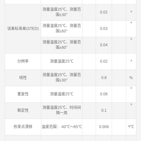
测量温度25℃、测量范
0.02
º
围±30°
º
测量温度25℃、测量范
误差标准差(STED)
0.03
围±60°
º
测量温度25℃、测量范
0.04
围±80°
分辨率
测量温度25℃
0.02
º
测量温度25℃、测量范
线性
0.8
%
围±30°
º
重复性
测量温度25℃
0.08
º
测量温度25℃、时间间
稳定性
0.1
隔一周
热零点漂移
温度范围：-40℃～85℃
0.006
º/℃